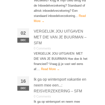
Verzekerd? Krijg ik mijn Geld terug via
de Inboedelverzekering? Standaard of
allrisk inboedelverzekering? Een
standaard inboedelverzekering...
Read
More →
VERGELIJK JOU UITGAVEN
02
MET DIE VAN JE BUURMAN –
DEC
SFM
0 Comments
VERGELIJK JOU UITGAVEN MET
DIE VAN JE BUURMAN Hoe doe ik het
financieel? Vraag jij je vast wel eens
af....
Read More →
Ik ga op wintersport vakantie en
16
neem mee een...:
DEC
REISVERZEKERING – SFM
0 Comments
Ik ga op wintersport en neem mee