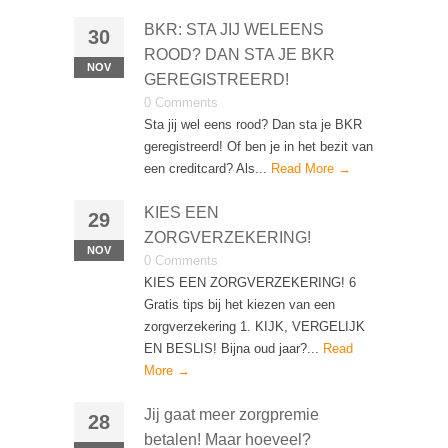
BKR: STA JIJ WELEENS
30
ROOD? DAN STA JE BKR
NOV
GEREGISTREERD!
0 Comments
Sta jij wel eens rood? Dan sta je BKR
geregistreerd! Of ben je in het bezit van
een creditcard? Als...
Read More →
KIES EEN
29
ZORGVERZEKERING!
NOV
0 Comments
KIES EEN ZORGVERZEKERING! 6
Gratis tips bij het kiezen van een
zorgverzekering 1. KIJK, VERGELIJK
EN BESLIS! Bijna oud jaar?...
Read
More →
Jij gaat meer zorgpremie
28
betalen! Maar hoeveel?