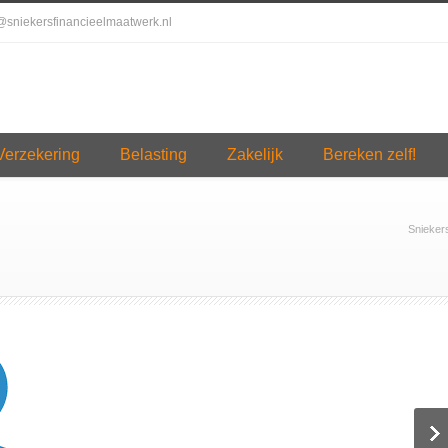
o@sniekersfinancieelmaatwerk.nl
Verzekering
Belasting
Zakelijk
Bereken zelf!
Snieker