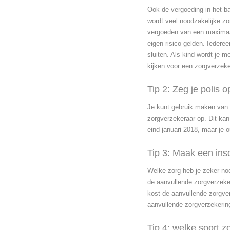
Ook de vergoeding in het ba
wordt veel noodzakelijke z
vergoeden van een maximaal
eigen risico gelden. Iederee
sluiten. Als kind wordt je m
kijken voor een zorgverzeke
Tip 2: Zeg je polis op
Je kunt gebruik maken van 
zorgverzekeraar op. Dit kan
eind januari 2018, maar je 
Tip 3: Maak een insc
Welke zorg heb je zeker nod
de aanvullende zorgverzeker
kost de aanvullende zorgve
aanvullende zorgverzekering
Tip 4: welke soort z