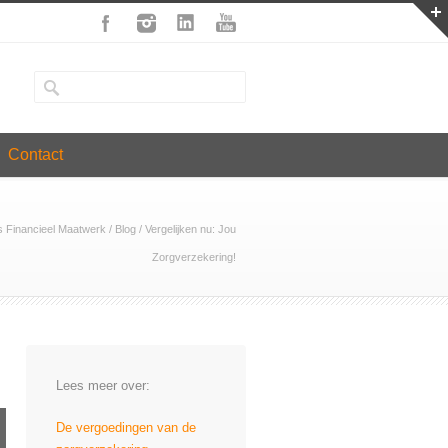
Contact
s Financieel Maatwerk
/
Blog
/
Vergelijken nu: Jou
Zorgverzekering!
Lees meer over:
De vergoedingen van de