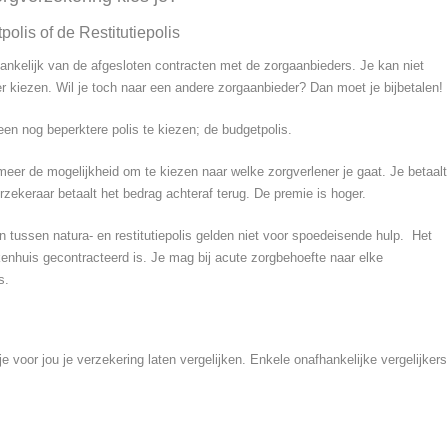
olis of de Restitutiepolis
fhankelijk van de afgesloten contracten met de zorgaanbieders. Je kan niet
r kiezen. Wil je toch naar een andere zorgaanbieder? Dan moet je bijbetalen!
een nog beperktere polis te kiezen; de budgetpolis.
e meer de mogelijkheid om te kiezen naar welke zorgverlener je gaat. Je betaalt
rzekeraar betaalt het bedrag achteraf terug. De premie is hoger.
 tussen natura- en restitutiepolis gelden niet voor spoedeisende hulp. Het
kenhuis gecontracteerd is. Je mag bij acute zorgbehoefte naar elke
s.
je voor jou je verzekering laten vergelijken. Enkele onafhankelijke vergelijkers