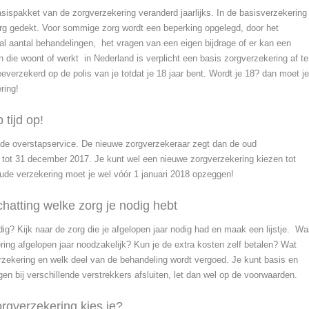
sispakket van de zorgverzekering veranderd jaarlijks. In de basisverzekering
org gedekt. Voor sommige zorg wordt een beperking opgelegd, door het
 aantal behandelingen, het vragen van een eigen bijdrage of er kan een
n die woont of werkt in Nederland is verplicht een basis zorgverzekering af te
eeverzekerd op de polis van je totdat je 18
jaar
bent. Wordt je 18? dan moet je
ring!
 tijd op!
de overstapservice. De nieuwe zorgverzekeraar zegt dan de oud
 tot 31 december 2017. Je kunt wel een nieuwe zorgverzekering kiezen tot
oude verzekering moet je wel vóór 1 januari 2018 opzeggen!
hatting welke zorg je nodig hebt
ig? Kijk naar de zorg die je afgelopen jaar nodig had en maak een lijstje. W
ing afgelopen jaar noodzakelijk? Kun je de extra kosten zelf betalen? Wat
rzekering en welk deel van de behandeling wordt vergoed. Je kunt basis en
en bij verschillende verstrekkers afsluiten, let dan wel op de voorwaarden.
orgverzekering kies je?