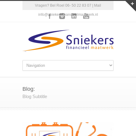
Vragen? Bel Roel 06- 50 22 83 07 | Mail
info@sniekersfinancieelmaatwerk.nl
Blog:
Blog Subtitle