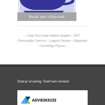
– Gaat Door waar andere stoppen – 24/7
Persoonlijke Service – Laagste Rentes – Maatwerk
– Voordelige Prijzen –
Deel je ervaring. Geef een review!