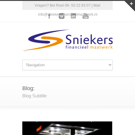
Vragen? Bel Roel 06- 50 22 83 07 | Mail
info@sniekersfinancieelmaatwerk.nl
Blog:
Blog Subtitle