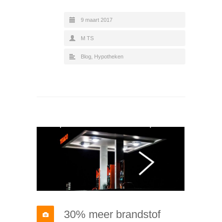
9 maart 2017
M TS
Blog
,
Hypotheken
30% meer brandstof