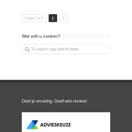
Page 1 of 2
1
2
Wat wilt u zoeken?
Deel je ervaring. Geef een review!