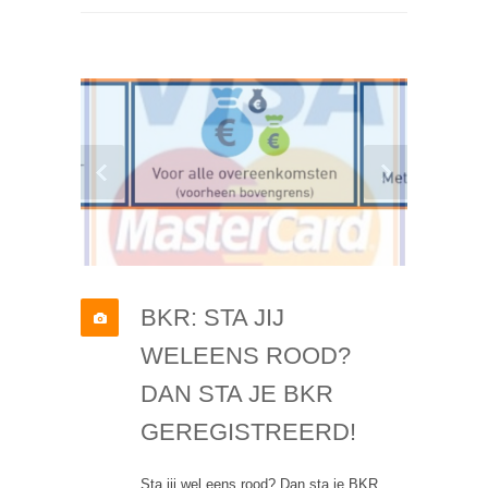
BKR: STA JIJ
WELEENS ROOD?
DAN STA JE BKR
GEREGISTREERD!
Sta jij wel eens rood? Dan sta je BKR