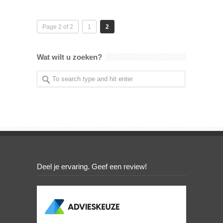
Page 2 of 2
1
2
Wat wilt u zoeken?
Deel je ervaring. Geef een review!