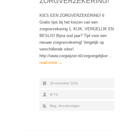
ZORGVERZEKERING!
KIES EEN ZORGVERZEKERING! 6
Gratis tips bij het kiezen van een
zorgverzekering 1. KIJK, VERGELIJK EN
BESLIS! Bijna oud jaar? Tijd voor een
nieuwe zorgverzekering! Vergelijk op
verschillende sites!
http://www.zorgwijzer.nl/zorgvergelijker…
read more →
29 november 2016
M TS
Blog
,
Verzekeringen