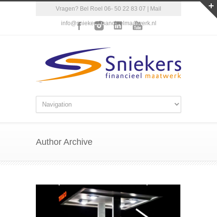
Vragen? Bel Roel 06- 50 22 83 07 | Mail
info@sniekersfinancieelmaatwerk.nl
Author Archive