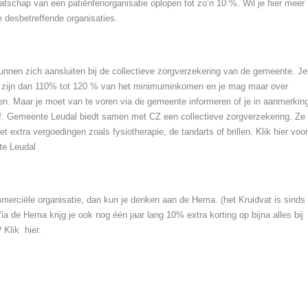
atschap van een patiëntenorganisatie oplopen tot zo’n 10 %. Wil je hier meer
e desbetreffende organisaties.
nen zich aansluiten bij de collectieve zorgverzekering van de gemeente. Je
 zijn dan 110% tot 120 % van het minimuminkomen en je mag maar over
n. Maar je moet van te voren via de gemeente informeren of je in aanmerkin
f. Gemeente Leudal biedt samen met CZ een collectieve zorgverzekering. Ze
 extra vergoedingen zoals fysiotherapie, de tandarts of brillen. Klik
hier
voor
e Leudal
mmerciële organisatie, dan kun je denken aan de Hema. (het Kruidvat is sinds
a de Hema krijg je ook nog één jaar lang 10% extra korting op bijna alles bij
? Klik
hier
.