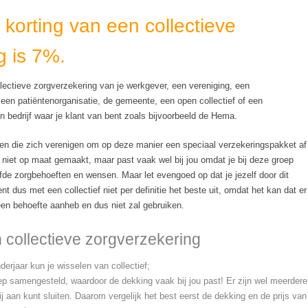
korting van een collectieve
g is 7%.
llectieve zorgverzekering van je werkgever, een vereniging, een
 een patiëntenorganisatie, de gemeente, een open collectief of een
n bedrijf waar je klant van bent zoals bijvoorbeeld de Hema.
sen die zich verenigen om op deze manier een speciaal verzekeringspakket af
s niet op maat gemaakt, maar past vaak wel bij jou omdat je bij deze groep
lfde zorgbehoeften en wensen. Maar let evengoed op dat je jezelf door dit
nt dus met een collectief niet per definitie het beste uit, omdat het kan dat er
geen behoefte aanheb en dus niet zal gebruiken.
 collectieve zorgverzekering
erjaar kun je wisselen van collectief;
oep samengesteld, waardoor de dekking vaak bij jou past! Er zijn wel meerdere
bij aan kunt sluiten. Daarom vergelijk het best eerst de dekking en de prijs van