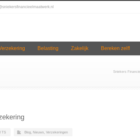
o@sniekersfinancieelmaatwerk.nl
Verzekering
Belasting
Zakelijk
Bereken zelf!
Sniekers Financi
zekering
 TS
Blog
,
Nieuws
,
Verzekeringen