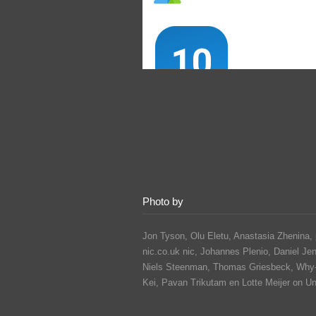
Photo by
Jon Tyson, Olu Eletu, Anastasia Zhenina, 
nic.co.uk nic, Johannes Plenio,
Daniel Je
Niels Steenman, Thomas Griesbeck, Why
Kei,
Pavan Trikutam
en Lotte Meijer on U