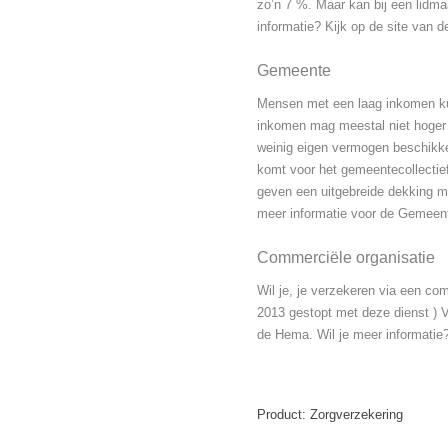
zo’n 7 %. Maar kan bij een lidma
informatie? Kijk op de site van d
Gemeente
Mensen met een laag inkomen kun
inkomen mag meestal niet hoger
weinig eigen vermogen beschikke
komt voor het gemeentecollectie
geven een uitgebreide dekking met
meer informatie voor de
Gemeent
Commerciële organisatie
Wil je, je verzekeren via een co
2013 gestopt met deze dienst ) Vi
de Hema. Wil je meer informatie
Product: Zorgverzekering