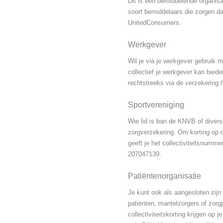
Dit is een bemiddelende organisat
soort bemiddelaars die zorgen da
UnitedConsumers.
Werkgever
Wil je via je werkgever gebruik 
collectief je werkgever kan bied
rechtstreeks via de verzekering he
Sportvereniging
Wie lid is ban de KNVB of diverse
zorgverzekering. Om korting op de
geeft je het collectiviteitsnumme
207047139.
Patiëntenorganisatie
Je kunt ook als aangesloten zijn b
patiënten, mantelzorgers of zorg
collectiviteitskorting krijgen op 