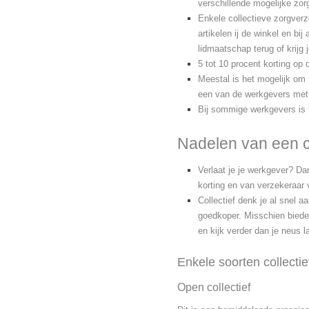
verschillende mogelijke zor
Enkele collectieve zorgver
artikelen ij de winkel en bi
lidmaatschap terug of krijg 
5 tot 10 procent korting op
Meestal is het mogelijk om m
een van de werkgevers met h
Bij sommige werkgevers is h
Nadelen van een c
Verlaat je je werkgever? Dan
korting en van verzekeraar v
Collectief denk je al snel a
goedkoper. Misschien bieden
en kijk verder dan je neus l
Enkele soorten collecti
Open collectief