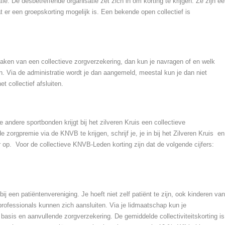
ie. De desbetreffende organisatie zet zich in om korting te krijgen. Ze zijn e
t er een groepskorting mogelijk is. Een bekende open collectief is
maken van een collectieve zorgverzekering, dan kun je navragen of en welk
en. Via de administratie wordt je dan aangemeld, meestal kun je dan niet
t collectief afsluiten.
 andere sportbonden krijgt bij het zilveren Kruis een collectieve
 zorgpremie via de KNVB te krijgen, schrijf je, je in bij het
Zilveren Kruis
en
r op. Voor de collectieve KNVB-Leden korting zijn dat de volgende cijfers:
ij een patiëntenvereniging. Je hoeft niet zelf patiënt te zijn, ook kinderen van
professionals kunnen zich aansluiten. Via je lidmaatschap kun je
je basis en aanvullende zorgverzekering. De gemiddelde collectiviteitskorting is