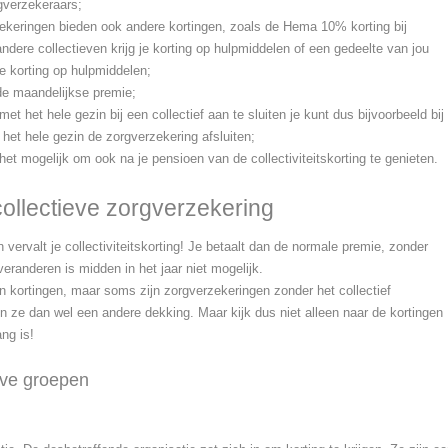
gverzekeraars;
zekeringen bieden ook andere kortingen, zoals de Hema 10% korting bij
j andere collectieven krijg je korting op hulpmiddelen of een gedeelte van jou
je korting op hulpmiddelen;
 de maandelijkse premie;
et het hele gezin bij een collectief aan te sluiten je kunt dus bijvoorbeeld bij
et hele gezin de zorgverzekering afsluiten;
et mogelijk om ook na je pensioen van de collectiviteitskorting te genieten.
ollectieve zorgverzekering
 vervalt je collectiviteitskorting! Je betaalt dan de normale premie, zonder
eranderen is midden in het jaar niet mogelijk.
an kortingen, maar soms zijn zorgverzekeringen zonder het collectief
 ze dan wel een andere dekking. Maar kijk dus niet alleen naar de kortingen
ang is!
eve groepen