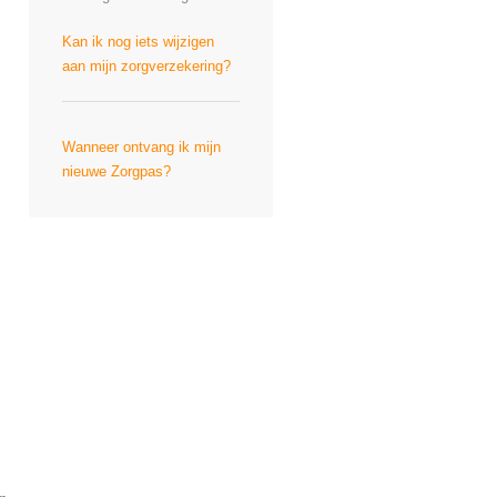
Kan ik nog iets wijzigen
aan mijn zorgverzekering?
Wanneer ontvang ik mijn
nieuwe Zorgpas?