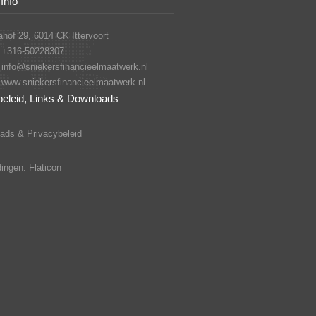
Info
hof 29, 6014 CK Ittervoort
+316-50228307
info@sniekersfinancieelmaatwerk.nl
www.sniekersfinancieelmaatwerk.nl
beleid, Links & Downloads
ads & Privacybeleid
ingen: Flaticon