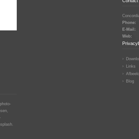
Contact 
Concordia
Phone:
E-Mail:
Web:
Privacy
Downlo
Links
Afbeeld
Blog
photo-
nsen,
-
nsplash.