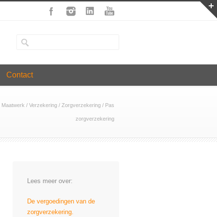
Contact
l Maatwerk
/
Verzekering
/
Zorgverzekering
/
Pas
zorgverzekering
Lees meer over:
De vergoedingen van de
zorgverzekering.