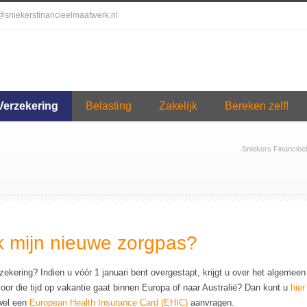
o@sniekersfinancieelmaatwerk.nl
Verzekering
Belasting
Zakelijk
Bereken zelf!
Sniekers Financiee
k mijn nieuwe zorgpas?
kering? Indien u vóór 1 januari bent overgestapt, krijgt u over het algemeen
or die tijd op vakantie gaat binnen Europa of naar Australië? Dan kunt u
hier
wel een
European Health Insurance Card (EHIC)
aanvragen.
. Pas