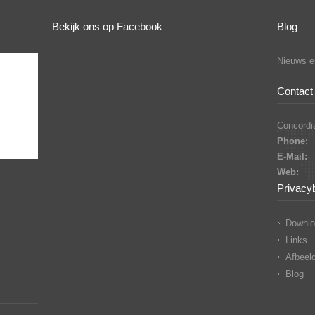
Bekijk ons op Facebook
Blog
Nieuws en
Contact 
Concordia
Phone:
E-Mail:
Web:
Privacy
Downlo
Links
Afbeeld
Blog