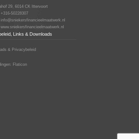
hof 29, 6014 CK Ittervoort
+316-50228307
info@sniekersfinancieelmaatwerk.nl
www.sniekersfinancieelmaatwerk.nl
beleid, Links & Downloads
ads & Privacybeleid
ingen: Flaticon