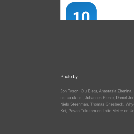
Photo by
Jon Tyson, Olu Eletu, Anastasia Zhenina, 
nic.co.uk nic, Johannes Plenio,
Daniel Je
Niels Steenman, Thomas Griesbeck, Why
Kei,
Pavan Trikutam
en Lotte Meijer on U