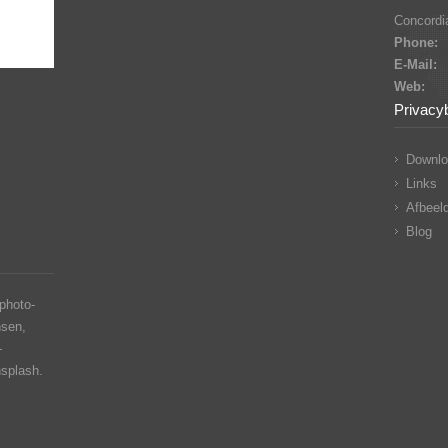
Concordia
Phone:
E-Mail:
Web:
Privacy
Downlo
Links
Afbeeld
Blog
photo-
nsen,
-
nsplash.