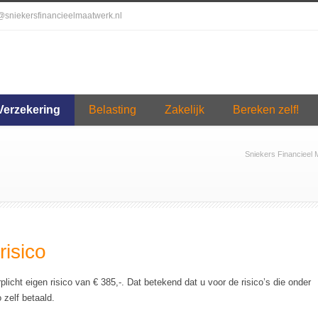
o@sniekersfinancieelmaatwerk.nl
Verzekering
Belasting
Zakelijk
Bereken zelf!
Sniekers Financieel
risico
rplicht eigen risico van € 385,-. Dat betekend dat u voor de risico’s die onder
 zelf betaald.