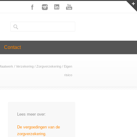
Contact
 Maatwerk
/
Verzekering
/
Zorgverzekering
/
Eigen
risico
Lees meer over:
De vergoedingen van de
zorgverzekering.