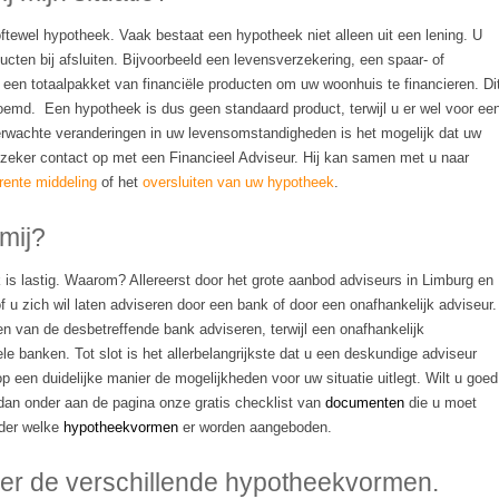
ftewel hypotheek. Vaak bestaat een hypotheek niet alleen uit een lening. U
ucten bij afsluiten. Bijvoorbeeld een levensverzekering, een spaar- of
een totaalpakket van financiële producten om uw woonhuis te financieren. Di
emd. Een hypotheek is dus geen standaard product, terwijl u er wel voor ee
verwachte veranderingen in uw levensomstandigheden is het mogelijk dat uw
 zeker contact op met een Financieel Adviseur. Hij kan samen met u naar
rente middeling
of het
oversluiten van uw hypotheek
.
mij?
is lastig. Waarom? Allereerst door het grote aanbod adviseurs in Limburg en
u zich wil laten adviseren door een bank of door een onafhankelijk adviseur.
en van de desbetreffende bank adviseren, terwijl een onafhankelijk
e banken. Tot slot is het allerbelangrijkste dat u een deskundige adviseur
op een duidelijke manier de mogelijkheden voor uw situatie uitlegt. Wilt u goed
dan onder aan de pagina onze gratis checklist van
documenten
die u moet
rder welke
hypotheekvormen
er worden aangeboden.
ver de verschillende hypotheekvormen.