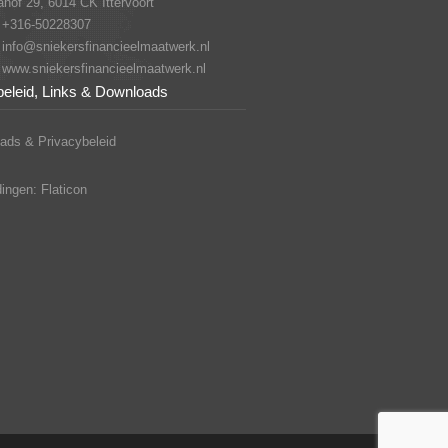
hof 29, 6014 CK Ittervoort
+316-50228307
info@sniekersfinancieelmaatwerk.nl
www.sniekersfinancieelmaatwerk.nl
beleid, Links & Downloads
ads & Privacybeleid
ingen: Flaticon