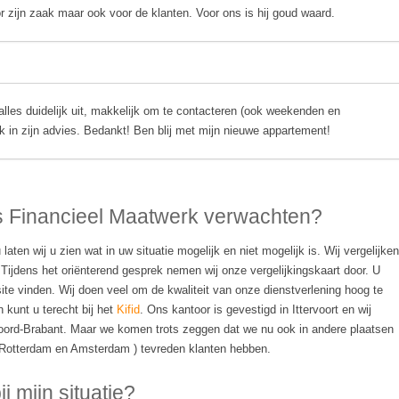
or zijn zaak maar ook voor de klanten. Voor ons is hij goud waard.
lles duidelijk uit, makkelijk om te contacteren (ook weekenden en
ijk in zijn advies. Bedankt! Ben blij met mijn nieuwe appartement!
s Financieel Maatwerk verwachten?
aten wij u zien wat in uw situatie mogelijk en niet mogelijk is. Wij vergelijken
Tijdens het oriënterend gesprek nemen wij onze vergelijkingskaart door. U
te vinden. Wij doen veel om de kwaliteit van onze dienstverlening hoog te
 kunt u terecht bij het
Kifid
. Ons kantoor is gevestigd in Ittervoort en wij
oord-Brabant. Maar we komen trots zeggen dat we nu ook in andere plaatsen
 Rotterdam en Amsterdam ) tevreden klanten hebben.
 mijn situatie?