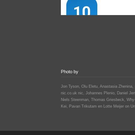
Photo by
Jon Tyson, Olu Eletu, Anastasia Zhenina, 
nic.co.uk nic, Johannes Plenio,
Daniel Je
Niels Steenman, Thomas Griesbeck, Why
Kei,
Pavan Trikutam
en Lotte Meijer on U