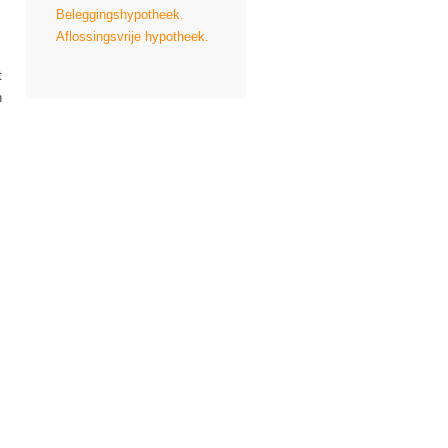
Beleggingshypotheek.
Aflossingsvrije hypotheek.
t
n