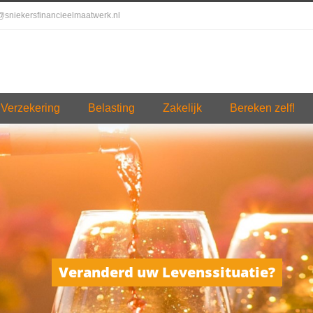
o@sniekersfinancieelmaatwerk.nl
Verzekering
Belasting
Zakelijk
Bereken zelf!
Veranderd uw Levenssituatie?