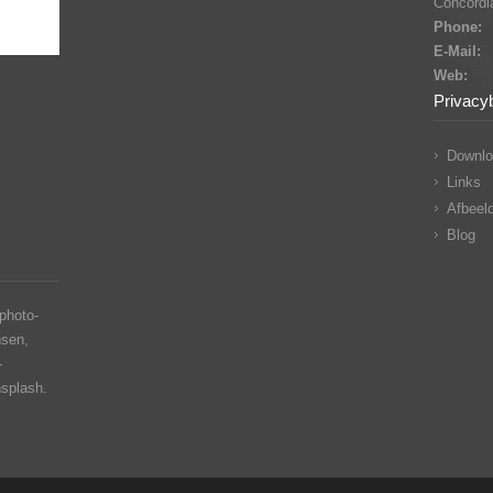
Concordia
Phone:
E-Mail:
Web:
Privacy
Downlo
Links
Afbeeld
Blog
photo-
nsen,
-
nsplash.