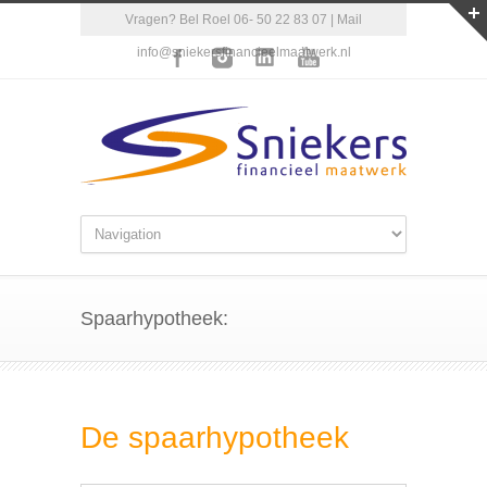
Vragen? Bel Roel 06- 50 22 83 07 | Mail
info@sniekersfinancieelmaatwerk.nl
Spaarhypotheek:
De spaarhypotheek