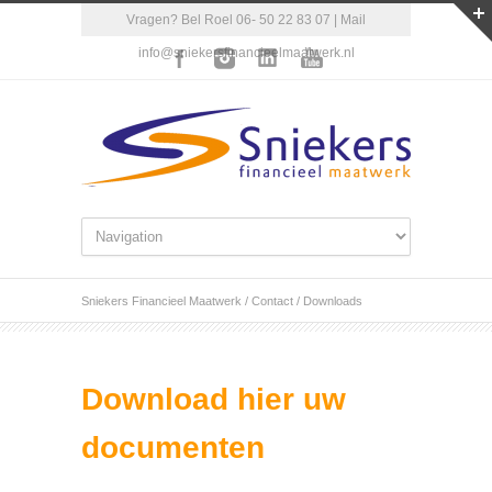
Vragen? Bel Roel 06- 50 22 83 07 | Mail
info@sniekersfinancieelmaatwerk.nl
Sniekers Financieel Maatwerk
/
Contact
/
Downloads
Download hier uw
documenten