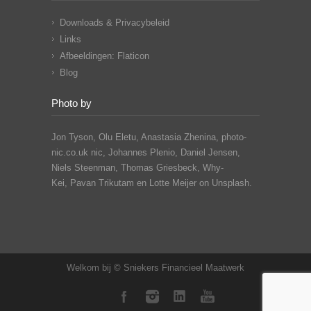
Downloads & Privacybeleid
Links
Afbeeldingen: Flaticon
Blog
Photo by
Jon Tyson, Olu Eletu, Anastasia Zhenina, photo-
nic.co.uk nic, Johannes Plenio,
Daniel Jensen,
Niels Steenman, Thomas Griesbeck, Why-
Kei,
Pavan Trikutam
en Lotte Meijer on Unsplash.
Welkom bij © Sniekers Financieel Maatwerk