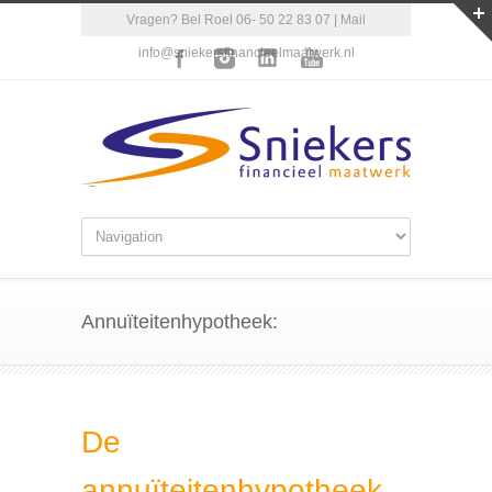
Vragen? Bel Roel 06- 50 22 83 07 | Mail
info@sniekersfinancieelmaatwerk.nl
Annuïteitenhypotheek:
De
annuïteitenhypotheek