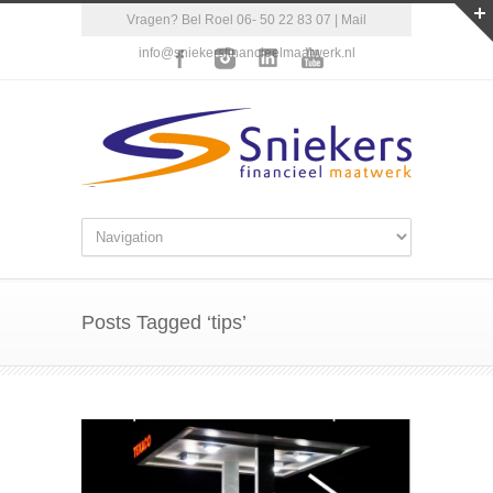
Vragen? Bel Roel 06- 50 22 83 07 | Mail
info@sniekersfinancieelmaatwerk.nl
Posts Tagged ‘tips’