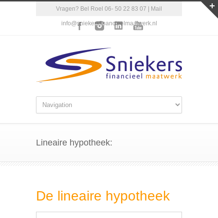
Vragen? Bel Roel 06- 50 22 83 07 | Mail
info@sniekersfinancieelmaatwerk.nl
Lineaire hypotheek:
De lineaire hypotheek