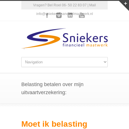
Vragen? Bel Roel 06- 50 22 83 07 | Mail
info@sniekersfinancieelmaatwerk.nl
Belasting betalen over mijn
uitvaartverzekering:
Moet ik belasting