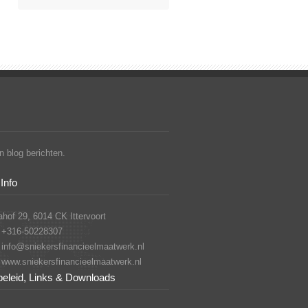
 blog berichten.
Info
hof 29, 6014 CK Ittervoort
+316-50228307
info@sniekersfinancieelmaatwerk.nl
www.sniekersfinancieelmaatwerk.nl
beleid, Links & Downloads