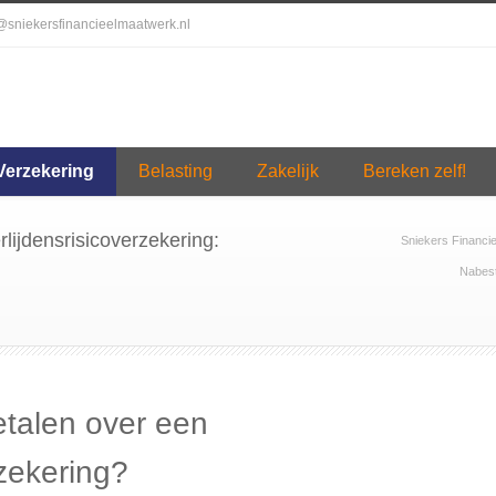
o@sniekersfinancieelmaatwerk.nl
Verzekering
Belasting
Zakelijk
Bereken zelf!
lijdensrisicoverzekering:
Sniekers Financi
Nabest
etalen over een
rzekering?