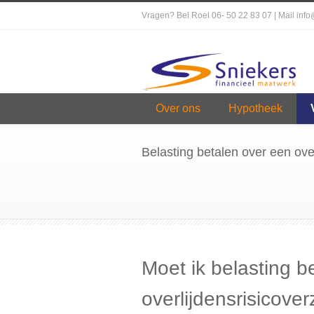
Vragen? Bel Roel 06- 50 22 83 07 | Mail inf
Over ons
Hypotheek
Belasting betalen over een over
Moet ik belasting b
overlijdensrisicove