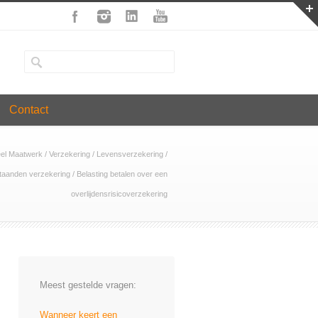
Contact
eel Maatwerk
/
Verzekering
/
Levensverzekering
/
aanden verzekering
/
Belasting betalen over een
overlijdensrisicoverzekering
Meest gestelde vragen:
Wanneer keert een