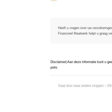
Belasting betalen over een overlijdensrisi
Heeft u vragen over uw verzekeringe
Financieel Maatwerk helpt u graag ve
Disclaimer| Aan deze informatie kunt u ge
polis.
Gaat door waar andere stoppen – 24/