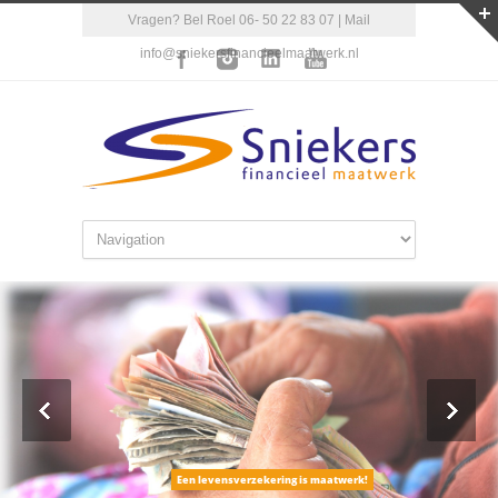
Vragen? Bel Roel 06- 50 22 83 07 | Mail
info@sniekersfinancieelmaatwerk.nl
Een levensverzekering is maatwerk!