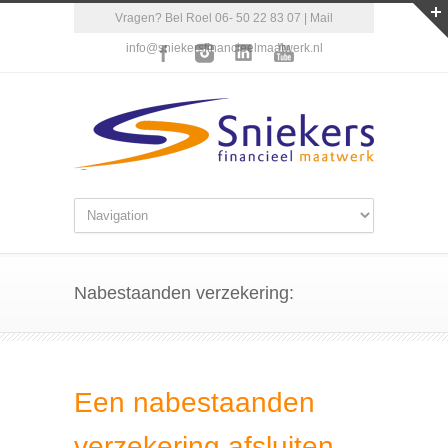
Vragen? Bel Roel 06- 50 22 83 07 | Mail
info@sniekersfinancieelmaatwerk.nl
Nabestaanden verzekering:
Een nabestaanden
verzekering afsluiten.