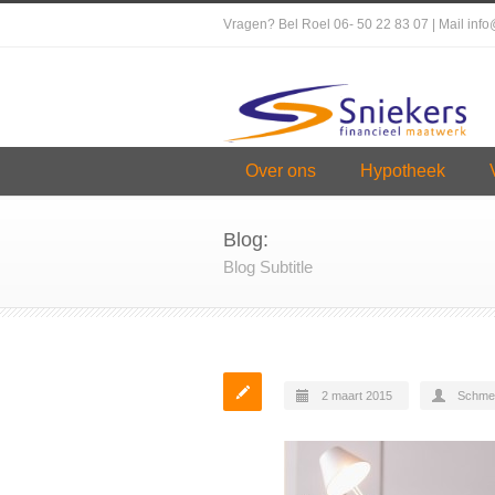
Vragen? Bel Roel 06- 50 22 83 07 | Mail inf
Over ons
Hypotheek
Blog:
Blog Subtitle
2 maart 2015
Schme