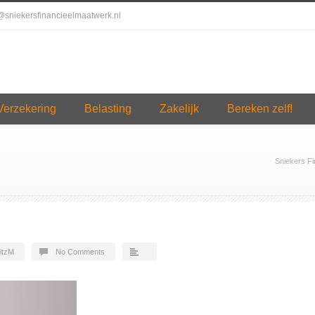
o@sniekersfinancieelmaatwerk.nl
Verzekering
Belasting
Zakelijk
Bereken zelf!
Sniekers F
itzM
No Comments