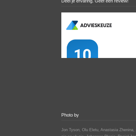
Deel je ervaring. Geef een review!
Photo by
Jon Tyson, Olu Eletu, Anastasia Zhenina, 