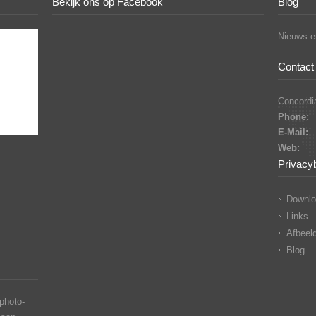
Bekijk ons op Facebook
Blog
Nieuws en
Contact 
Concordia
Phone:
E-Mail:
Web:
Privacy
Downlo
Links
Afbeeld
Blog
photo-