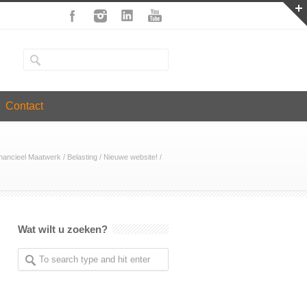
Contact
inancieel Maatwerk
/
Belasting
/
Nieuwe website!
/
Wat wilt u zoeken?