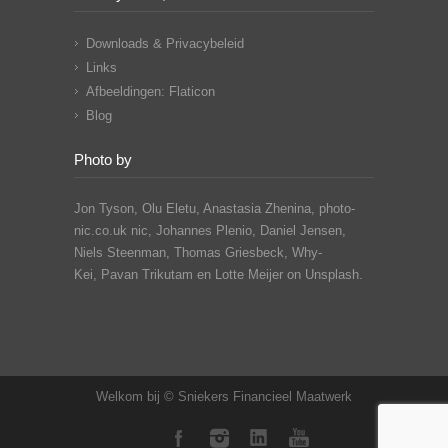
Downloads & Privacybeleid
Links
Afbeeldingen: Flaticon
Blog
Photo by
Jon Tyson, Olu Eletu, Anastasia Zhenina, photo-
nic.co.uk nic, Johannes Plenio,
Daniel Jensen,
Niels Steenman, Thomas Griesbeck, Why-
Kei,
Pavan Trikutam
en Lotte Meijer on Unsplash.
Welkom bij © Sniekers Financieel Maatwerk