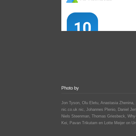
Photo by
Jon Tyson, Olu Eletu, Anastasia Zhenina, 
nic.co.uk nic, Johannes Plenio,
Daniel Je
Niels Steenman, Thomas Griesbeck, Why
Kei,
Pavan Trikutam
en Lotte Meijer on U