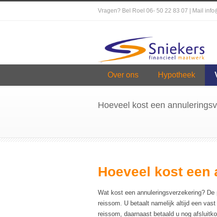
Vragen? Bel Roel 06- 50 22 83 07 | Mail inf
Over ons
Hypotheek
Hoeveel kost een annuleringsv
Hoeveel kost een 
Wat kost een annuleringsverzekering? De 
reissom. U betaalt namelijk altijd een va
reissom, daarnaast betaald u nog afsluitko