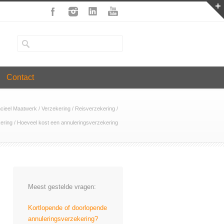
Contact
ncieel Maatwerk
/
Verzekering
/
Reisverzekering
/
ering
/
Hoeveel kost een annuleringsverzekering
Meest gestelde vragen:
Kortlopende of doorlopende
annuleringsverzekering?