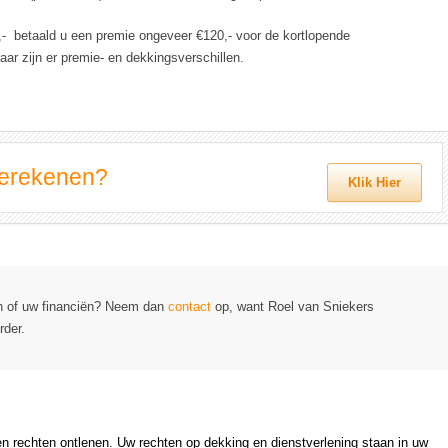
0,- betaald u een premie ongeveer €120,- voor de kortlopende
ar zijn er premie- en dekkingsverschillen.
berekenen?
Klik Hier
en of uw financiën? Neem dan
contact
op, want Roel van Sniekers
rder.
en rechten ontlenen. Uw rechten op dekking en dienstverlening staan in uw