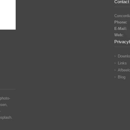
Contact 
Concordia
Phone:
E-Mail:
Web:
Privacy
Downlo
Links
Afbeeld
Blog
photo-
nsen,
-
nsplash.