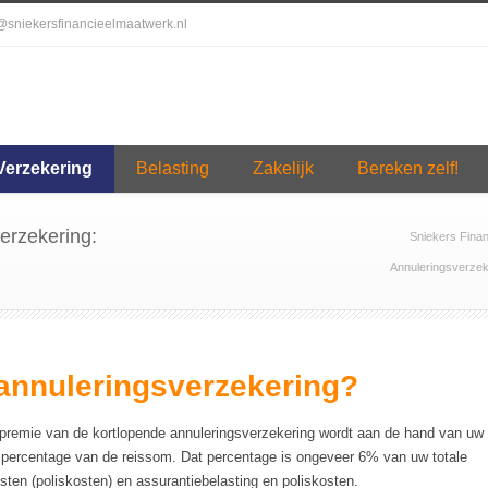
o@sniekersfinancieelmaatwerk.nl
Verzekering
Belasting
Zakelijk
Bereken zelf!
erzekering:
Sniekers Fina
Annuleringsverzek
annuleringsverzekering?
premie van de kortlopende annuleringsverzekering wordt aan de hand van uw
st percentage van de reissom. Dat percentage is ongeveer 6% van uw totale
sten (poliskosten) en assurantiebelasting en poliskosten.