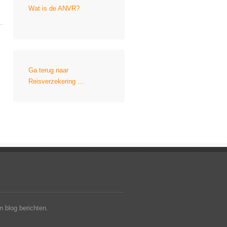
Wat is de ANVR?
Ga terug naar
Reisverzekering …
 blog berichten.