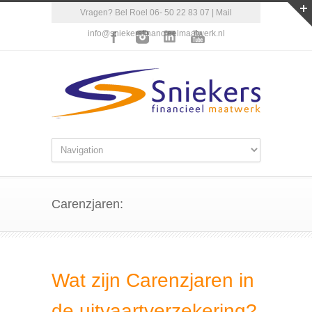
Vragen? Bel Roel 06- 50 22 83 07 | Mail
info@sniekersfinancieelmaatwerk.nl
Carenzjaren:
Wat zijn Carenzjaren in
de uitvaartverzekering?