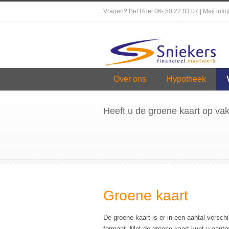
Vragen? Bel Roel 06- 50 22 83 07 | Mail inf
Over ons
Hypotheek
Heeft u de groene kaart op vak
Groene kaart
De groene kaart is er in een aantal verschi
formaat. Met de groene kaart kunt u aanto