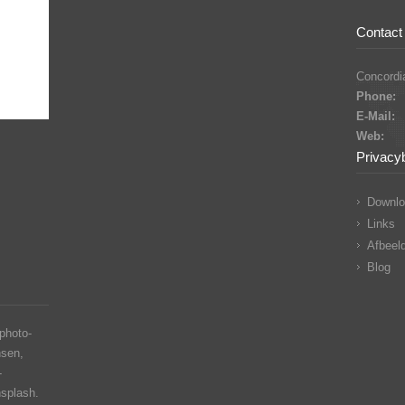
Contact 
Concordia
Phone:
E-Mail:
Web:
Privacy
Downlo
Links
Afbeeld
Blog
photo-
nsen,
-
nsplash.