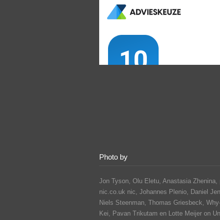
Photo by
Jon Tyson, Olu Eletu, Anastasia Zhenina, 
nic.co.uk nic, Johannes Plenio,
Daniel Je
Niels Steenman, Thomas Griesbeck, Why
Kei,
Pavan Trikutam
en Lotte Meijer on U