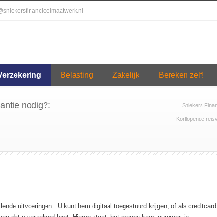
o@sniekersfinancieelmaatwerk.nl
Verzekering
Belasting
Zakelijk
Bereken zelf!
antie nodig?:
Sniekers Fina
Kortlopende reis
llende uitvoeringen . U kunt hem digitaal toegestuurd krijgen, of als creditcard
nen dat u verzekerd bent. Hierop staat; het groene-kaart nummer, in