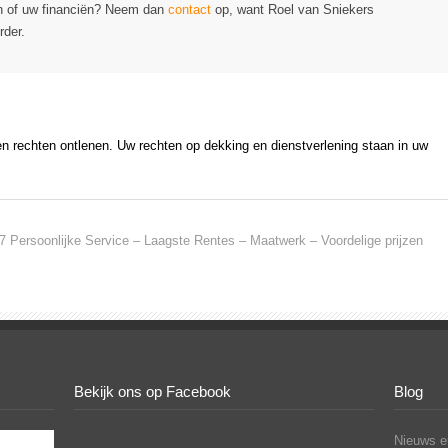
en of uw financiën? Neem dan
contact
op, want Roel van Sniekers
rder.
en rechten ontlenen. Uw rechten op dekking en dienstverlening staan in uw
7 Persoonlijke Service – Laagste Rentes – Maatwerk – Voordelige prijzen
Bekijk ons op Facebook
Blog
Nieuws en