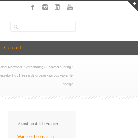
Contact
ncieel Maatwerk
/
Verzekering
/
Reisverzekering
/
verzekering
/
Heeft u de groene kaart op vakantie
nodig?
Meest gestelde vragen:
Wanneer heb ik mijn