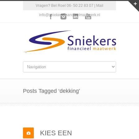
Vragen? Bel Roel 06- 50 22 83 07 | Mail
info@sniekersfinancieelmaatwerk.nl
Posts Tagged ‘dekking’
KIES EEN