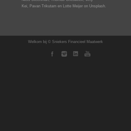
Kei,
Pavan Trikutam
en Lotte Meijer on Unsplash.
Welkom bij © Sniekers Financieel Maatwerk