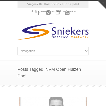
Vragen? Bel Roel 06- 50 22 83 07 | Mail
info@sniekersfinancieelmaatwerk.nl
Posts Tagged ‘NVM Open Huizen
Dag’