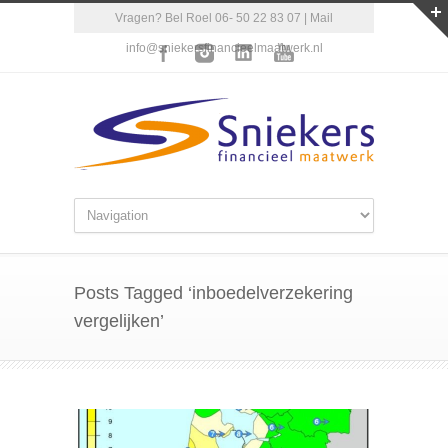
Vragen? Bel Roel 06- 50 22 83 07 | Mail
info@sniekersfinancieelmaatwerk.nl
Posts Tagged ‘inboedelverzekering
vergelijken’