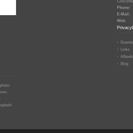
Concordia
Phone:
E-Mail:
Web:
Privacy
Downlo
Links
Afbeeld
Blog
photo-
nsen,
-
nsplash.