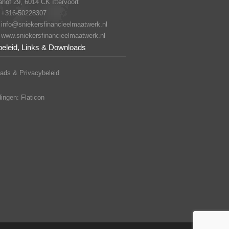
hof 29, 6014 CK Ittervoort
+316-50228307
info@sniekersfinancieelmaatwerk.nl
www.sniekersfinancieelmaatwerk.nl
beleid, Links & Downloads
ads & Privacybeleid
ingen: Flaticon