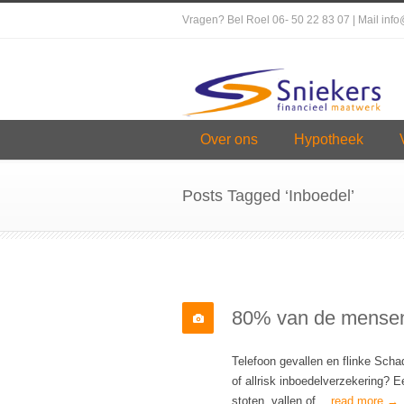
Vragen? Bel Roel 06- 50 22 83 07 | Mail inf
Over ons
Hypotheek
Posts Tagged ‘Inboedel’
80% van de mensen 
Telefoon gevallen en flinke Scha
of allrisk inboedelverzekering? 
stoten, vallen of…
read more →