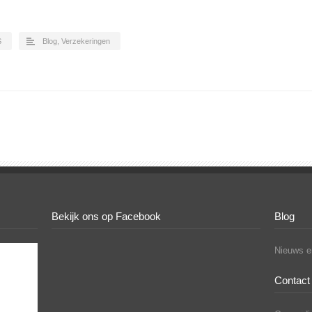
S
Blog
,
Verzekeringen
Bekijk ons op Facebook
Blog
Nieuws en
Contact 