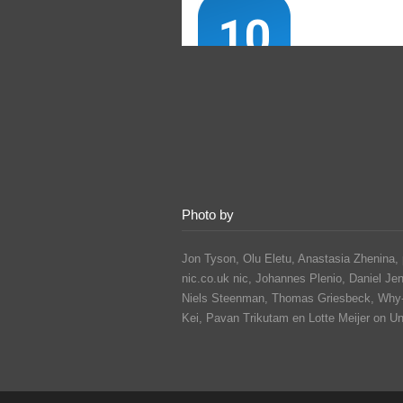
Photo by
Jon Tyson, Olu Eletu, Anastasia Zhenina, 
nic.co.uk nic, Johannes Plenio,
Daniel Je
Niels Steenman, Thomas Griesbeck, Why
Kei,
Pavan Trikutam
en Lotte Meijer on U