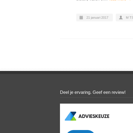
21 januari 2017
M T
Deel je ervaring. Geef een review!