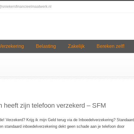
o@sniekersfinancieelmaatwerk.nl
Verzekering
Belasting
Zakelijk
Bereken zelf!
heeft zijn telefoon verzekerd – SFM
de! Verzekerd? Krijg ik mijn Geld terug via de Inboedelverzekering? Standaar
Een standaard inboedelverzekering dekt geen schade aan je telefoon door