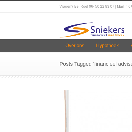
Vragen? Bel Roel 06- 50 22 83 07 | Mail inf
Over ons
Hypotheek
Posts Tagged ‘financieel advis