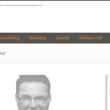
o@sniekersfinancieelmaatwerk.nl
Verzekering
Belasting
Zakelijk
Bereken zelf!
eur’