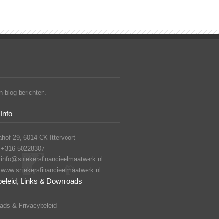
 blog berichten.
Info
hof 29, 6014 CK Ittervoort
+316-50228307
info@sniekersfinancieelmaatwerk.nl
www.sniekersfinancieelmaatwerk.nl
beleid, Links & Downloads
ads & Privacybeleid