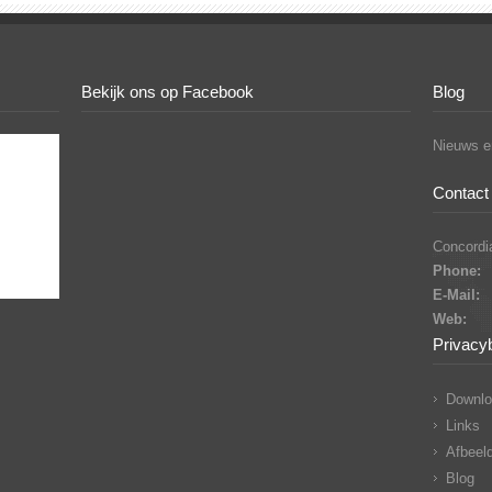
Bekijk ons op Facebook
Blog
Nieuws en
Contact 
Concordia
Phone:
E-Mail:
Web:
Privacy
Downlo
Links
Afbeeld
Blog