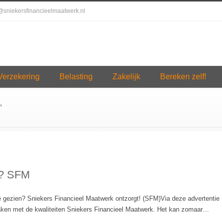
o@sniekersfinancieelmaatwerk.nl
Verzekering
Belasting
Zakelijk
Bereken zelf!
’
r? SFM
je gezien? Sniekers Financieel Maatwerk ontzorgt! (SFM)Via deze advertentie
aken met de kwaliteiten Sniekers Financieel Maatwerk. Het kan zomaar…