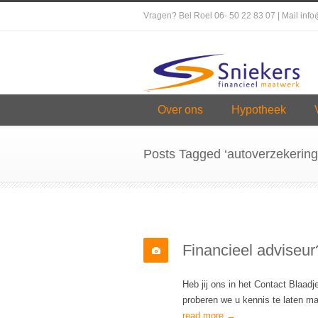
Vragen? Bel Roel 06- 50 22 83 07 | Mail inf
Over ons
Hypotheek
Posts Tagged ‘autoverzekering
Financieel adviseu
Heb jij ons in het Contact Blaad
proberen we u kennis te laten m
read more →