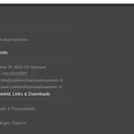
 blog berichten.
Info
hof 29, 6014 CK Ittervoort
+316-50228307
info@sniekersfinancieelmaatwerk.nl
www.sniekersfinancieelmaatwerk.nl
beleid, Links & Downloads
ads & Privacybeleid
ingen: Flaticon