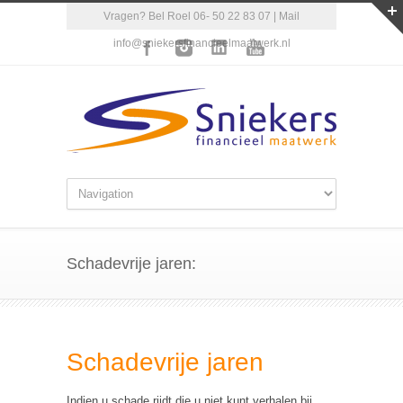
Vragen? Bel Roel 06- 50 22 83 07 | Mail
info@sniekersfinancieelmaatwerk.nl
Schadevrije jaren:
Schadevrije jaren
Indien u schade rijdt die u niet kunt verhalen bij