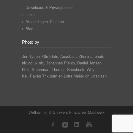
Downloads & Privacybeleid
Links
Afbeeldingen: Flaticon
Blog
Photo by
Jon Tyson, Olu Eletu, Anastasia Zhenina, photo-
nic.co.uk nic, Johannes Plenio,
Daniel Jensen,
Niels Steenman, Thomas Griesbeck, Why-
Kei,
Pavan Trikutam
en Lotte Meijer on Unsplash.
Welkom bij © Sniekers Financieel Maatwerk