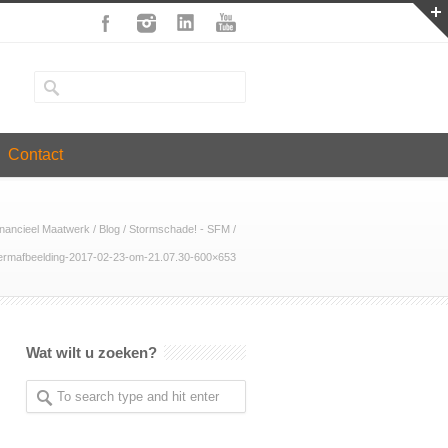
Contact
inancieel Maatwerk
/
Blog
/
Stormschade! - SFM
/
rmafbeelding-2017-02-23-om-21.07.30-600×653
Wat wilt u zoeken?