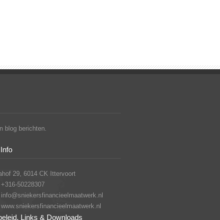
 blog berichten.
Info
hof 29, 6014 CK Ittervoort
+316-50228307
info@sniekersfinancieelmaatwerk.nl
www.sniekersfinancieelmaatwerk.nl
beleid, Links & Downloads