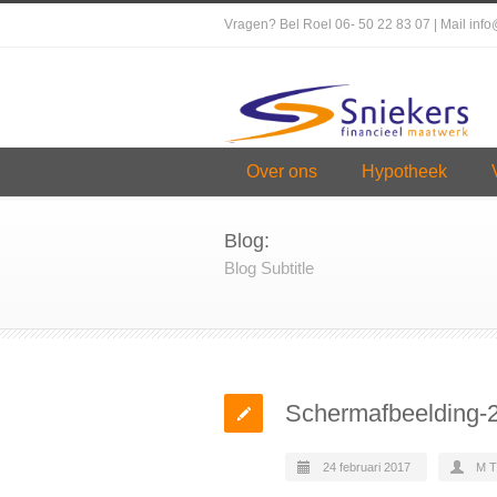
Vragen? Bel Roel 06- 50 22 83 07 | Mail inf
Over ons
Hypotheek
Blog:
Blog Subtitle
Schermafbeelding-
24 februari 2017
M 