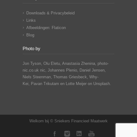
Downloads & Privacybeleid
Links
Afbeeldingen: Flaticon
Blog
Photo by
Jon Tyson, Olu Eletu, Anastasia Zhenina, photo-
nic.co.uk nic, Johannes Plenio,
Daniel Jensen,
Niels Steenman, Thomas Griesbeck, Why-
Kei,
Pavan Trikutam
en Lotte Meijer on Unsplash.
Welkom bij © Sniekers Financieel Maatwerk