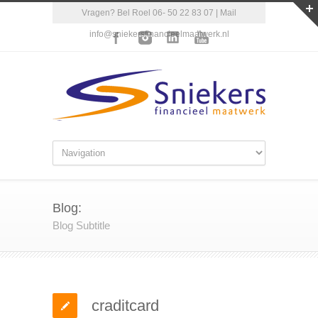
Vragen? Bel Roel 06- 50 22 83 07 | Mail
info@sniekersfinancieelmaatwerk.nl
Blog:
Blog Subtitle
craditcard