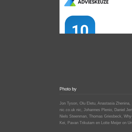
Photo by
Jon Tyson, Olu Eletu, Anastasia Zhenina, 
nic.co.uk nic, Johannes Plenio,
Daniel Je
Niels Steenman, Thomas Griesbeck, Why
Kei,
Pavan Trikutam
en Lotte Meijer on U