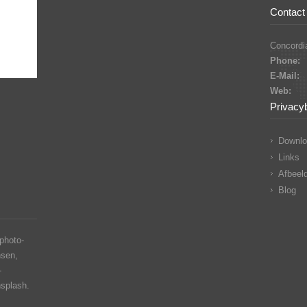
Contact 
Concordia
Phone:
E-Mail:
Web:
Privacy
Downlo
Links
Afbeeld
Blog
photo-
nsen,
-
nsplash.