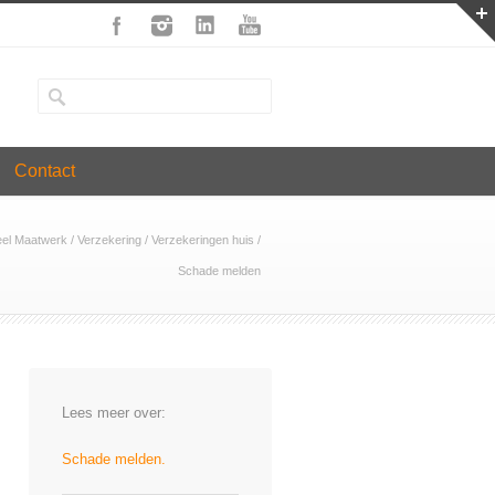
Contact
eel Maatwerk
/
Verzekering
/
Verzekeringen huis
/
Schade melden
Lees meer over:
Schade melden.