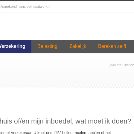
o@sniekersfinancieelmaatwerk.nl
Verzekering
Belasting
Zakelijk
Bereken zelf!
Sniekers Financi
huis of/en mijn inboedel, wat moet ik doen?
n of verzekeraar. U kunt ons 24/7 bellen, mailen, app’en of het