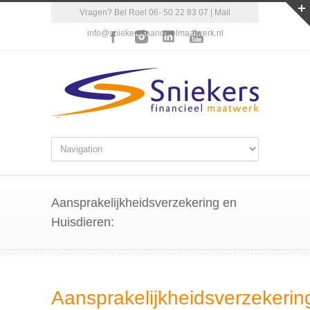
Vragen? Bel Roel 06- 50 22 83 07 | Mail
info@sniekersfinancieelmaatwerk.nl
Aansprakelijkheidsverzekering en
Huisdieren:
Aansprakelijkheidsverzekerin