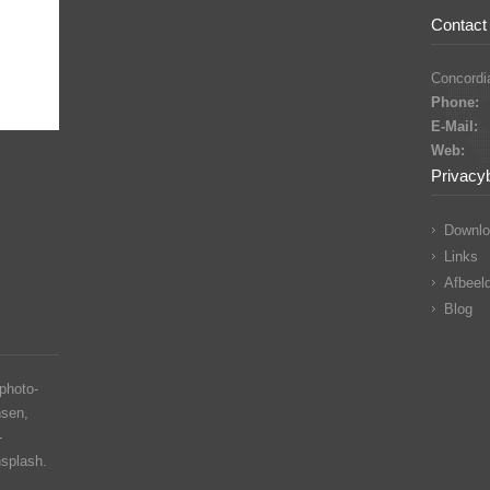
Contact 
Concordia
Phone:
E-Mail:
Web:
Privacy
Downlo
Links
Afbeeld
Blog
photo-
nsen,
-
nsplash.