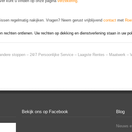
ver kunt u vinden op onze pagina
verzekering
.
issen regelmatig nakijken. Vragen? Neem gerust vrijblijvend
contact
met
Roe
en rechten ontlenen. Uw rechten op dekking en dienstverlening staan in uw pol
andere stoppen – 24/7 Persoonlijke Service – Laagste Rentes – Maatwerk – Vo
Bekijk ons op Facebook
Blog
Nieuws en