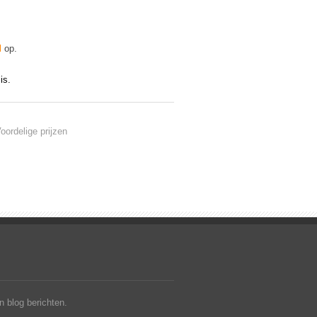
l
op.
is.
ordelige prijzen
 blog berichten.