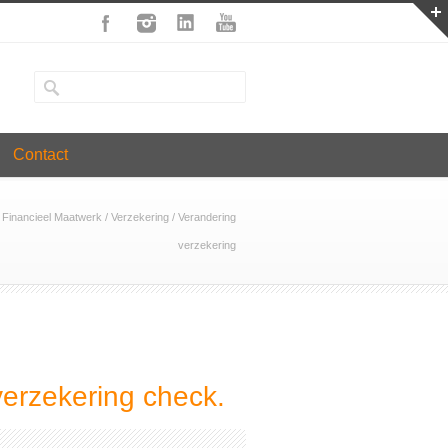
Contact
 Financieel Maatwerk
/
Verzekering
/
Verandering
verzekering
verzekering check.