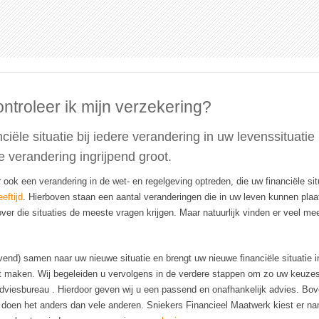
ntroleer ik mijn verzekering?
iële situatie bij iedere verandering in uw levenssituatie
e verandering ingrijpend groot.
 ook een verandering in de wet- en regelgeving optreden, die uw financiële si
eftijd
. Hierboven staan een aantal veranderingen die in uw leven kunnen pla
over die situaties de meeste vragen krijgen. Maar natuurlijk vinden er veel me
ijvend) samen naar uw nieuwe situatie en brengt uw nieuwe financiële situatie 
 maken. Wij begeleiden u vervolgens in de verdere stappen om zo uw keuzes 
adviesbureau . Hierdoor geven wij u een passend en onafhankelijk advies. Bo
doen het anders dan vele anderen. Sniekers Financieel Maatwerk kiest er namel