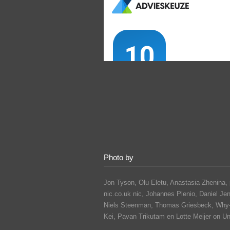
Photo by
Jon Tyson, Olu Eletu, Anastasia Zhenina, 
nic.co.uk nic, Johannes Plenio,
Daniel Je
Niels Steenman, Thomas Griesbeck, Why
Kei,
Pavan Trikutam
en Lotte Meijer on U