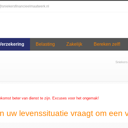
o@sniekersfinancieelmaatwerk.nl
Verzekering
Belasting
Zakelijk
Bereken zelf!
Sniekers
ekomst beter van dienst te zijn. Excuses voor het ongemak!
n uw levenssituatie vraagt om een 