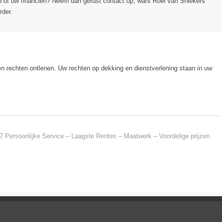
n of uw financiën? Neem dan gerust contact op, want Roel van Sniekers
rder.
en rechten ontlenen. Uw rechten op dekking en dienstverlening staan in uw
7 Persoonlijke Service – Laagste Rentes – Maatwerk – Voordelige prijzen