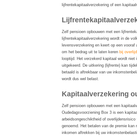
lijfrentekapitaalverzekering of een kapita
Lijfrentekapitaalverze
Zelf pensioen opbouwen met een lijfrentek
lijfrentekapitaalverzekering wordt in de vo
levensverzekering en keert op een vooraf 
om het bedrag uit te laten keren
bij overlij
looptijd. Het verzekerd kapitaal wordt niet
uitgekeerd. De uitkering (lijfrente) kan tij
betaald is aftrekbaar van uw inkomstenbelas
wordt dus wel belast.
Kapitaalverzekering o
Zelf pensioen opbouwen met een kapitaalv
Oudedagsvoorziening Box 3 is een kapitaal
arbeidsongeschiktheid of overlijdensrisic
genoemd. Het betalen van de premie kan ma
inkomen aftrekken bij uw inkomstenbelasti