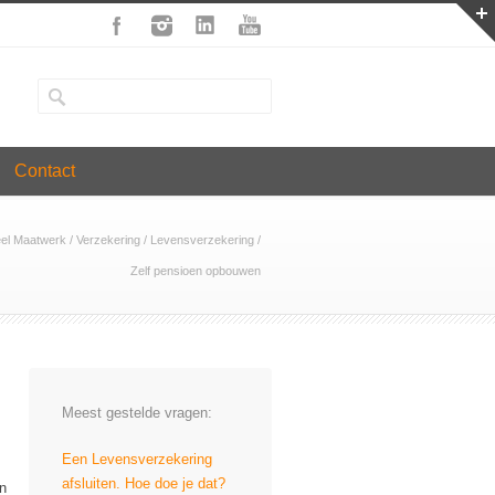
Contact
eel Maatwerk
/
Verzekering
/
Levensverzekering
/
Zelf pensioen opbouwen
Meest gestelde vragen:
Een Levensverzekering
afsluiten. Hoe doe je dat?
en