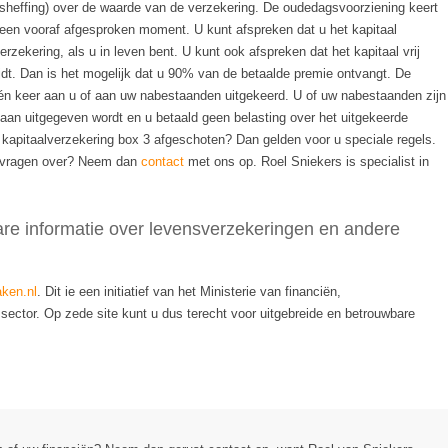
heffing) over de waarde van de verzekering. De oudedagsvoorziening keert
op een vooraf afgesproken moment. U kunt afspreken dat u het kapitaal
rzekering, als u in leven bent. U kunt ook afspreken dat het kapitaal vrij
ijdt. Dan is het mogelijk dat u 90% van de betaalde premie ontvangt. De
én keer aan u of aan uw nabestaanden uitgekeerd. U of uw nabestaanden zijn
al aan uitgegeven wordt en u betaald geen belasting over het uitgekeerde
kapitaalverzekering box 3 afgeschoten? Dan gelden voor u speciale regels.
er vragen over? Neem dan
contact
met ons op. Roel Sniekers is specialist in
re informatie over levensverzekeringen en andere
aken.nl
. Dit ie een initiatief van het Ministerie van financiën,
sector. Op zede site kunt u dus terecht voor uitgebreide en betrouwbare