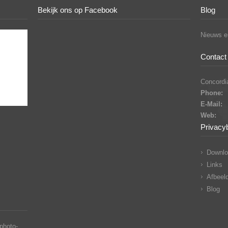
Bekijk ons op Facebook
Blog
Nieuws en
Contact 
Concordia
Phone:
E-Mail:
Web:
Privacy
Downlo
Links
Afbeeld
Blog
photo-