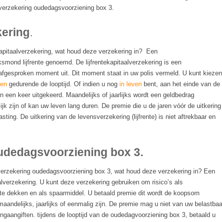
alverzekering oudedagsvoorziening box 3.
kering
.
apitaalverzekering, wat houd deze verzekering in? Een
lksmond lijfrente genoemd. De lijfrentekapitaalverzekering is een
afgesproken moment uit. Dit moment staat in uw polis vermeld. U kunt kiezen
den
gedurende de looptijd. Of indien u nog
in leven
bent, aan het einde van de
 in een keer uitgekeerd. Maandelijks of jaarlijks wordt een geldbedrag
delijk zijn of kan uw leven lang duren. De premie die u de jaren vóór de uitkering
ting. De uitkering van de levensverzekering (lijfrente) is niet aftrekbaar en
udedagsvoorziening box 3.
erzekering oudedagsvoorziening box 3, wat houd deze verzekering in? Een
verzekering. U kunt deze verzekering gebruiken om risico’s als
o te dekken en als spaarmiddel. U betaald premie dit wordt de koopsom
andelijks, jaarlijks of eenmalig zijn. De premie mag u niet van uw belastbaa
ngaangiften. tijdens de looptijd van de oudedagvoorziening box 3, betaald u