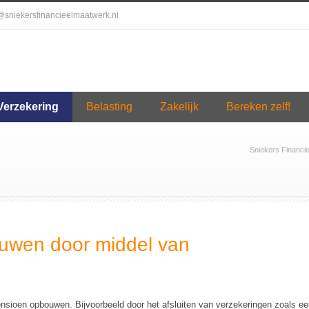
o@sniekersfinancieelmaatwerk.nl
Verzekering
Belasting
Zakelijk
Bereken zelf!
Sniekers Financi
ouwen door middel van
ensioen opbouwen. Bijvoorbeeld door het afsluiten van verzekeringen zoals e