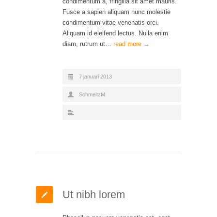
condimentum a, fringilla sit amet mauris.
Fusce a sapien aliquam nunc molestie
condimentum vitae venenatis orci.
Aliquam id eleifend lectus. Nulla enim
diam, rutrum ut…
read more →
7 januari 2013
SchmeitzM
Ut nibh lorem