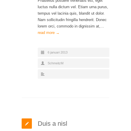
Phasellus posuere venenatis est, eget
luctus nulla dictum vel. Etiam urna purus,
tempus vel lacinia quis, blandit ut dolor.
Nam sollicitudin fringilla hendrerit. Donec
lorem orci, commodo in dignissim at,…
read more →
6 januari 2013
SchmeitzM
Duis a nisl