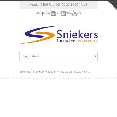
Vragen? Bel Roel 06- 50 22 83 07 | Mail
info@sniekersfinancieelmaatwerk.nl
Sniekers Financieel Maatwerk
/
besparen
/
Quad / Trike