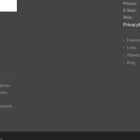
Phone:
E-Mail:
Web:
Privacy
Downlo
Links
Afbeeld
Blog
photo-
nsen,
-
nsplash.
rk