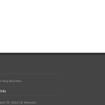
 blog berichten.
Info
hof 29, 6014 CK Ittervoort