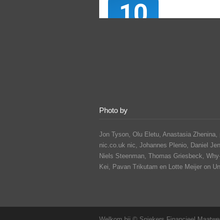
Photo by
Jon Tyson, Olu Eletu, Anastasia Zhenina, 
nic.co.uk nic, Johannes Plenio,
Daniel Je
Niels Steenman, Thomas Griesbeck, Why
Kei,
Pavan Trikutam
en Lotte Meijer on U
Welkom bij © Sniekers Financieel Maatwe