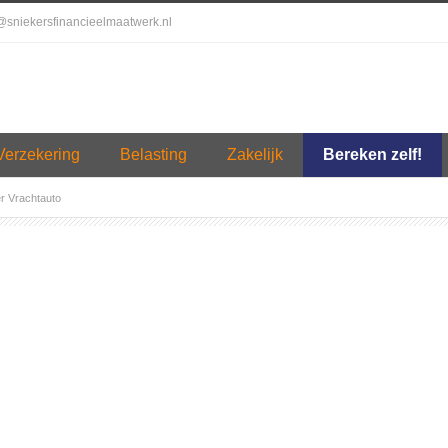
o@sniekersfinancieelmaatwerk.nl
Verzekering
Belasting
Zakelijk
Bereken zelf!
r Vrachtauto