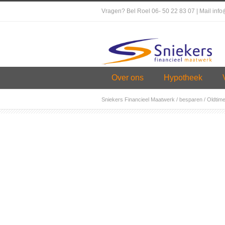
Vragen? Bel Roel 06- 50 22 83 07 | Mail inf
Over ons
Hypotheek
Sniekers Financieel Maatwerk
/
besparen
/
Oldtime