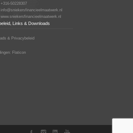
+316-50228307
info@sniekersfinancieelmaatwerk.nl
www.sniekersfinancieelmaatwerk.nl
beleid, Links & Downloads
ads & Privacybeleid
ingen: Flaticon